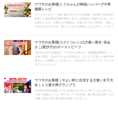
それだけではなさそうですね。 そして驚くのは、沢山食べている
ウワサのお客様|くうちゃんの時短ハンバーグや常
テレビ・ウワサのお客様
にもかかわらずウエストが57センチなんだそうです。 一体何をし
備菜レシピ
てそんな体型を維持しているのでしょうか？ [ad] 美女でたくさん
食べる人、という事で思い浮かぶのが、先日「ウワサのお客様」に
イトーヨーカドーで買い物するウワサのお客様。6年間で1000万円
出演された 「谷あさこ」さん。 谷さんも、とっても大食いなのに
貯金した節約時短主婦中野めぐみさんの時短かつ節約できるレシピ
もかかわらず とっても細くてお綺麗！ 谷さんの体型維持にも秘密
を紹介します。中野さんの節約は、お金だけでなく時間も「節約」
がありそうですよね。 その谷さんに関する記事はこちらです。
するものなのですが、果たしてどんな時短レシピなのでしょうか？
https://r-kurashi.com/tv-uwasa/ ウワサのお客様｜餃子の王将で
136個の餃子を食べる美女は誰？8頭身モデル？まとめ 今回は、沢
山食べるにもかかわらずモデル美女さんが出演されるという事で、
その体系の維持に関する秘密が気になります。 モデルさんなの
ウワサのお客様|コストコレシピ|大食い美女･谷あ
テレビ・ウワサのお客様
で、やはり何かしらの努力はされているのでしょうね。 その辺が
さこ(亜沙子)のローストビーフ
放送されたら分かり次第追記していきます！ 放送が楽しみです
2020年3月27日放送の「ウワサのお客さま・春満開3時間SP」に
ね。 ウワサのお客様｜餃子の王将で136個の餃子を食べる美女は
大食い美女・谷あさ子さんが出演され、コストコで買った食材で料
誰？8頭身モデル？ 2020年2月21日放送ウワサのお客様に、餃子
理をレシピ披露してくれました。それはローストビーフとプルコギ
の王将で136個の餃子を食べるモデル美女が出演され、ウエスト
のアレンジレシピ！
57cmの秘密を暴露！
ウワサのお客様｜やよい軒に出没する大食い女子大
テレビ・ウワサのお客様
生｜ミス東大準グランプリ
2020年3月6日放送ウワサのお客さまでやよい軒でごはん1升ペロ
リ食べる東大ミスコン準グランプリの大食い美人東大生は誰？その
可愛い容姿と努力家の部分を調べてみました。