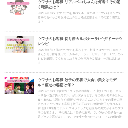
ウワサのお客様|リアルペコちゃんは何者？その驚
テレビ・ウワサのお客様
く職業とは？
2020年3月27日ウワサのお客様で不二家のスイーツバイキングで
驚異の食べっぷりを見せたのは山﨑絵里奈さん！その驚く職業と
は？
ウワサのお客様|切り餅カルボナーラ/ピザ/ドーナツ
テレビ・ウワサのお客様
レシピ
2020年5月15日のウワサのお客さまで、料理ブロガーの山本ゆり
さんが切り餅を使って「カルボナーラ」「ピザ」「ドーナツ」のレ
シピを披露してくれました！その作り方をご紹介！一気に見れま
す！
ウワサのお客様|餃子の王将で大食い美女はモデ
テレビ・ウワサのお客様
ル？痩せの秘密は何？
2020年2月21日放送の「ウワサのお客様」に【餃子の王将！ギョ
ーザ食べ過ぎ美人モデル】が出演されます。その美人モデルは沢山
食べるのにも関わらず8頭身のモデルさんとのこと！その痩せの秘
密とは？ ウワサのお客様｜餃子の王将で136個の餃子を食べる美
女は誰？8頭身モデル？ エキゾチックな顔立ちの美女が今回のウワ
サのお客さま。 その美女は『餃子の王将』で、60分の餃子食べ放
題プランを選びます。 そこで女性が食べたものは、 ・136個の餃
子 ・8杯のレモンサワ ・エビチリ ・酢豚 と、餃子で言うと23人
前！ とても餃子好きなんでしょうね、と言いたいところですが、