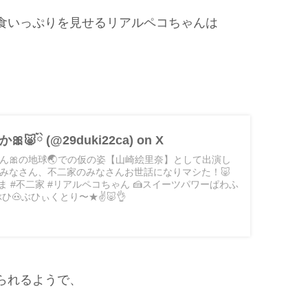
食いっぷりを見せるリアルペコちゃんは
🐷ིྀ (@29duki22ca) on X
ゃん🎀の地球🌏での仮の姿【山崎絵里奈】として出演し
班のみなさん、不二家のみなさんお世話になりマシた！🐷
さま #不二家 #リアルペコちゃん 🍰スイーツパワーぱわふ
🐽ぶひぃくとり〜★✌️🐷👌
られるようで、