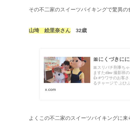
その不二家のスイーツバイキングで驚異の
山埼 絵里奈さん
32歳
🎀にくづきににか🎀
🎀スリバチ刑事ち
ますた🍰w 撮影
👍 #ウワサのお客
るチャージで ぶひぶひ
x.com
よくこの不二家のスイーツバイキングに来